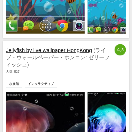
4,
Jellyfish by live wallpaper HongKong
(ライ
3
ブ・ウォールペーパー・ホンコン: ゼリーフ
ィッシュ)
人気: 527
水族館
インタラクティブ