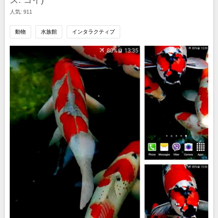
ズ: コイ)
人気: 911
動物
水族館
インタラクティブ