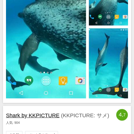
4,
Shark by KKPICTURE
(KKPICTURE: サメ)
7
人気: 904