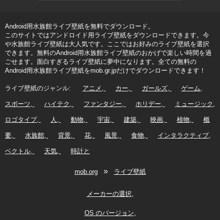
Android用水族館ライブ壁紙を無料でダウンロード。
このサイトではアンドロイド用ライブ壁紙をダウンロードできます。今
や水族館ライブ壁紙は大人気です。ここではお好みのライブ壁紙を選択
できます。無料のAndroid用水族館ライブ壁紙のおかげで楽しい時間を過
ごせます。面白すぎるライブ壁紙に夢中になります。全ての無料の
Android用水族館ライブ壁紙をmob.gr.jpだけでダウンロードできます！
ライブ壁紙のジャンル:
アニメ
カー
ガールズ
ゲーム
スポーツ
ハイテク
ファンタジー
ホリデー
ミュージック
ロゴタイプ
人
動物
宇宙
建築
映画
植物
概
要
水族館
背景
花
風景
食物
インタラクティブ
ベクトル
天気
時計と
»
mob.org
ライブ壁紙
メーカーの選択
OS のバージョン