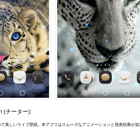
ah
(チーター)
:
極めて美しいライブ壁紙。本アプリはスムーズなアニメーションと視差効果が追