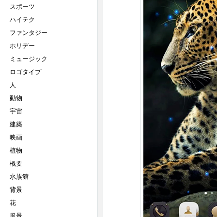
スポーツ
ハイテク
ファンタジー
ホリデー
ミュージック
ロゴタイプ
人
動物
宇宙
建築
映画
植物
概要
水族館
背景
花
風景