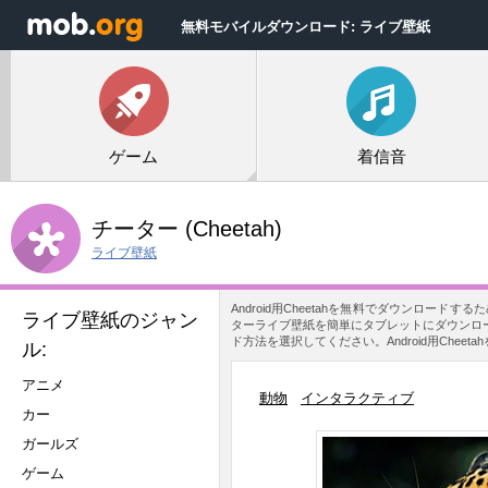
無料モバイルダウンロード: ライブ壁紙
ゲーム
着信音
チーター
(Cheetah)
ライブ壁紙
Android用Cheetahを無料でダウンロ
ライブ壁紙のジャン
ターライブ壁紙を簡単にタブレットにダウンロー
ド方法を選択してください。Android用Che
ル:
アニメ
動物
インタラクティブ
カー
ガールズ
ゲーム