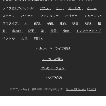
ライブ壁紙のジャンル:
アニメ
カー
ガールズ
ゲーム
スポーツ
ハイテク
ファンタジー
ホリデー
ミュージック
ロゴタイプ
人
動物
宇宙
建築
映画
植物
概
要
水族館
背景
花
風景
食物
インタラクティブ
ベクトル
天気
時計と
»
mob.org
ライブ壁紙
メーカーの選択
OS のバージョン
ヘルプ(FAQ)
© 2026, mob.gr.jp. 無断転載・複写を禁じます。
Terms Of Service
|
DMCA