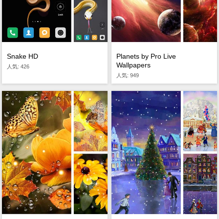
Snake HD
Planets by Pro Live
Wallpapers
人気: 426
人気: 949