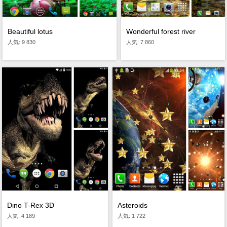
Beautiful lotus
Wonderful forest river
人気: 9 830
人気: 7 860
Asteroids
Dino T-Rex 3D
人気: 1 722
人気: 4 189