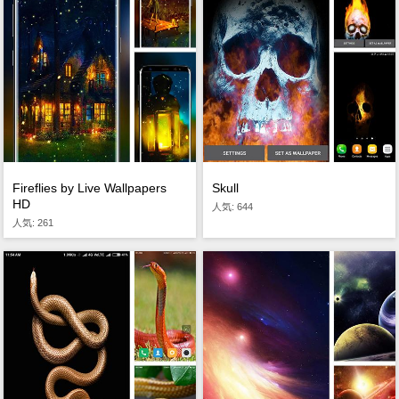
Fireflies by Live Wallpapers
Skull
HD
人気: 644
人気: 261