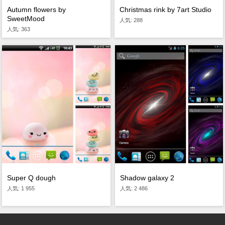
Autumn flowers by
Christmas rink by 7art Studio
SweetMood
人気: 288
人気: 363
Super Q dough
Shadow galaxy 2
人気: 1 955
人気: 2 486