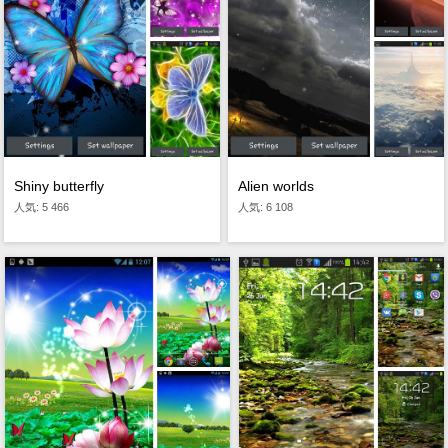
Shiny butterfly
Alien worlds
人気: 5 466
人気: 6 108