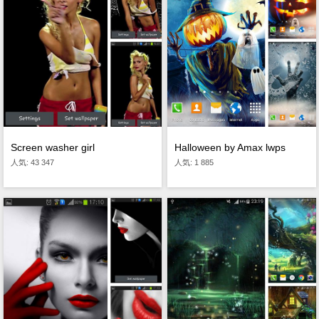
Screen washer girl
Halloween by Amax lwps
人気: 43 347
人気: 1 885