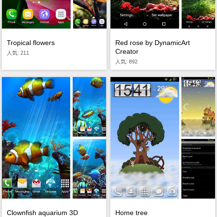
Tropical flowers
Red rose by DynamicArt
Creator
人気: 211
人気: 892
Home tree
Clownfish aquarium 3D