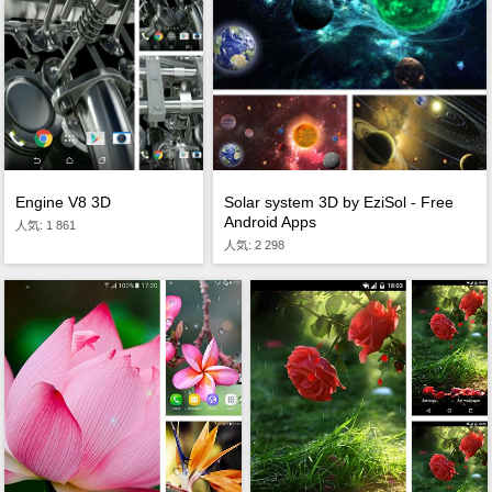
Solar system 3D by EziSol - Free
Engine V8 3D
Android Apps
人気: 1 861
人気: 2 298