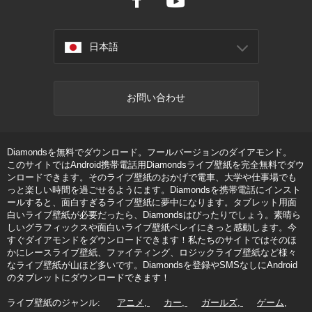
日本語
お問い合わせ
Diamondsを無料でダウンロード。フールバージョンのダイアモンド。
このサイトではAndroid携帯電話用Diamondsライブ壁紙を完全無料でダウ
ンロードできます。そのライブ壁紙のおかげで電車、大学や仕事場でも
っと楽しい時間を過ごせるようにます。Diamondsを携帯電話にインスト
ールすると、面白すぎるライブ壁紙に夢中になります。タブレット用面
白いライブ壁紙が必要だったら、Diamondsはぴったりでしょう。素晴ら
しいグラフィックスや面白いライブ壁紙ペレイにきっと感動します。今
すぐダイアモンドをダウンロードできます！私たちのサイトではそのほ
かにレースライブ壁紙、ファイティング、ロジックライブ壁紙など様々
なライブ壁紙が山ほど多いです。Diamondsを登録やSMSなしにAndroid
のタブレットにダウンロードできます！
ライブ壁紙のジャンル:
アニメ
カー
ガールズ
ゲーム