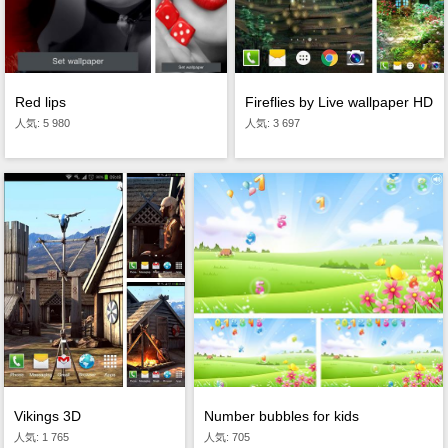
Red lips
Fireflies by Live wallpaper HD
人気: 5 980
人気: 3 697
Number bubbles for kids
Vikings 3D
人気: 705
人気: 1 765