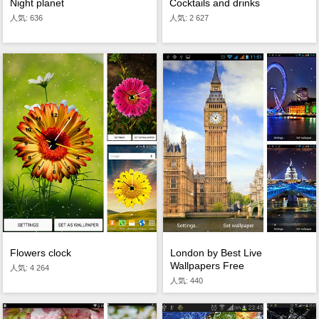
Night planet
Cocktails and drinks
人気: 636
人気: 2 627
London by Best Live
Flowers clock
Wallpapers Free
人気: 4 264
人気: 440