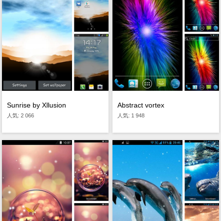
Sunrise by Xllusion
Abstract vortex
人気: 2 066
人気: 1 948