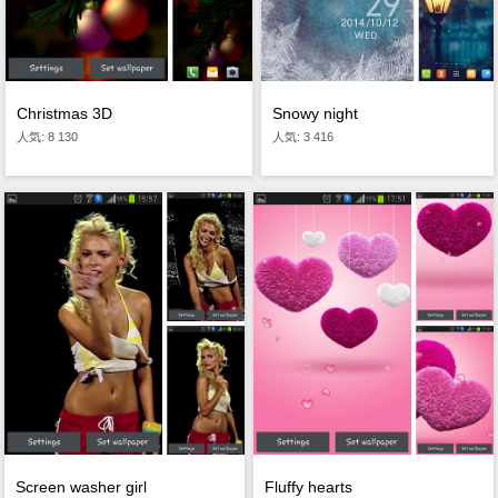
Christmas 3D
Snowy night
人気: 8 130
人気: 3 416
Screen washer girl
Fluffy hearts