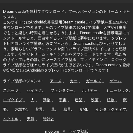
Dream castleを無料でダウンロード。フールバージョンのドリーム・キャ
ッスル。
このサイトではAndroid携帯電話用Dream castleライブ壁紙を完全無料で
ダウンロードできます。そのライブ壁紙のおかげで電車、大学や仕事場
でもっと楽しい時間を過ごせるようにます。Dream castleを携帯電話にイ
ンストールすると、面白すぎるライブ壁紙に夢中になります。タブレッ
ト用面白いライブ壁紙が必要だったら、Dream castleはぴったりでしょ
う。素晴らしいグラフィックスや面白いライブ壁紙ペレイにきっと感動
します。今すぐドリーム・キャッスルをダウンロードできます！私たち
のサイトではそのほかにレースライブ壁紙、ファイティング、ロジック
ライブ壁紙など様々なライブ壁紙が山ほど多いです。Dream castleを登録
やSMSなしにAndroidのタブレットにダウンロードできます！
ライブ壁紙のジャンル:
アニメ
カー
ガールズ
ゲーム
スポーツ
ハイテク
ファンタジー
ホリデー
ミュージック
ロゴタイプ
人
動物
宇宙
建築
映画
植物
概
要
水族館
背景
花
風景
食物
インタラクティブ
ベクトル
天気
時計と
»
mob.org
ライブ壁紙