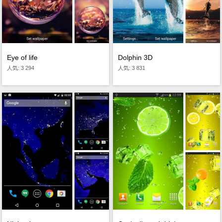
Eye of life
Dolphin 3D
人気: 3 294
人気: 3 831