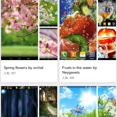
Spring flowers by orchid
Fruits in the water by
Neygavets
人気: 327
人気: 345