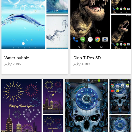
Water bubble
Dino T-Rex 3D
人気: 2 195
人気: 4 189