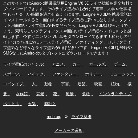
このサイトではAndroid携帯電話用Engine V8 3Dライブ壁紙を完全無料で
ダウンロードできます。そのライブ壁紙のおかげで電車、大学や仕事場
でもっと楽しい時間を過ごせるようにます。Engine V8 3Dを携帯電話に
インストールすると、面白すぎるライブ壁紙に夢中になります。タブレ
ット用面白いライブ壁紙が必要だったら、Engine V8 3Dはぴったりでし
ょう。素晴らしいグラフィックスや面白いライブ壁紙ペレイにきっと感
動します。今すぐエンジン V8 3Dをダウンロードできます！私たちのサ
イトではそのほかにレースライブ壁紙、ファイティング、ロジックライ
ブ壁紙など様々なライブ壁紙が山ほど多いです。Engine V8 3Dを登録や
SMSなしにAndroidのタブレットにダウンロードできます！
ライブ壁紙のジャンル:
アニメ
カー
ガールズ
ゲーム
スポーツ
ハイテク
ファンタジー
ホリデー
ミュージック
ロゴタイプ
人
動物
宇宙
建築
映画
植物
概
要
水族館
背景
花
風景
食物
インタラクティブ
ベクトル
天気
時計と
»
mob.org
ライブ壁紙
メーカーの選択