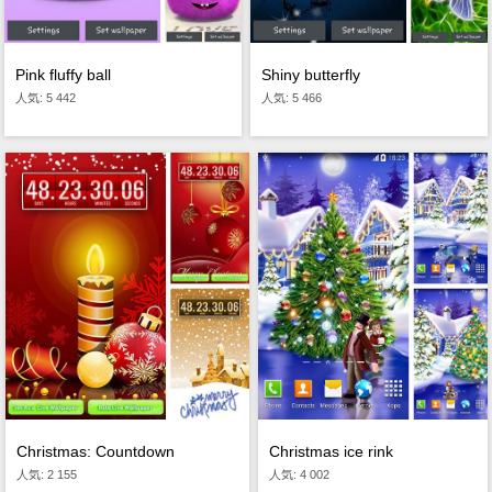
Pink fluffy ball
Shiny butterfly
人気: 5 442
人気: 5 466
Christmas: Countdown
Christmas ice rink
人気: 2 155
人気: 4 002