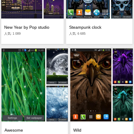
New Year by Pop studio
Steampunk clock
人気: 1 089
人気: 6 685
Awesome
Wild