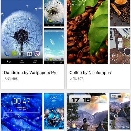
Dandelion by Wallpapers Pro
Coffee by Niceforapps
人気: 695
人気: 607