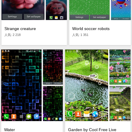
Strange creature
World soccer robots
人気: 2 218
人気: 1 351
Water
Garden by Cool Free Live