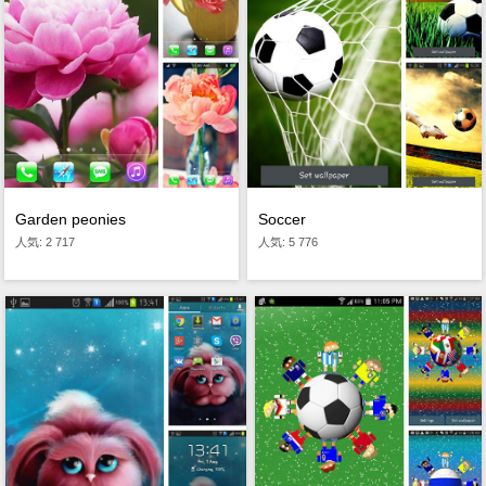
Garden peonies
Soccer
人気: 2 717
人気: 5 776