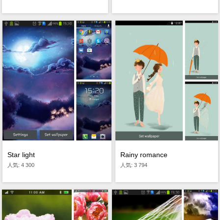
Star light
Rainy romance
人気: 4 300
人気: 3 794