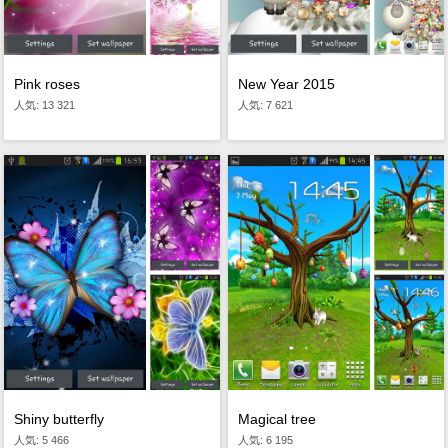
Pink roses
New Year 2015
人気: 13 321
人気: 7 621
Shiny butterfly
Magical tree
人気: 5 466
人気: 6 195