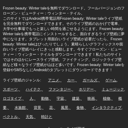
Frozen beauty: Winter taleを無料でダウンロード。フールバージョンのフ
ローズン・ビューティー：ウィンター・テイル。
このサイトではAndroid携帯電話用Frozen beauty: Winter taleライブ壁紙
を完全無料でダウンロードできます。そのライブ壁紙のおかげで電車、
大学や仕事場でもっと楽しい時間を過ごせるようにます。Frozen beauty:
Winter taleを携帯電話にインストールすると、面白すぎるライブ壁紙に夢
中になります。タブレット用面白いライブ壁紙が必要だったら、Frozen
beauty: Winter taleはぴったりでしょう。素晴らしいグラフィックスや面
白いライブ壁紙ペレイにきっと感動します。今すぐフローズン・ビュー
ティー：ウィンター・テイルをダウンロードできます！私たちのサイト
ではそのほかにレースライブ壁紙、ファイティング、ロジックライブ壁
紙など様々なライブ壁紙が山ほど多いです。Frozen beauty: Winter taleを
登録やSMSなしにAndroidのタブレットにダウンロードできます！
ライブ壁紙のジャンル:
アニメ
カー
ガールズ
ゲーム
スポーツ
ハイテク
ファンタジー
ホリデー
ミュージック
ロゴタイプ
人
動物
宇宙
建築
映画
植物
概
要
水族館
背景
花
風景
食物
インタラクティブ
ベクトル
天気
時計と