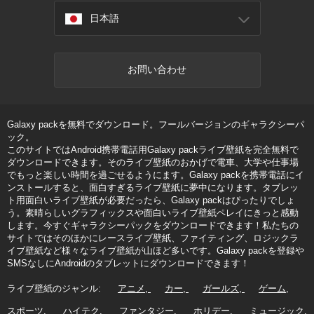
日本語
お問い合わせ
Galaxy packを無料でダウンロード。フールバージョンのギャラクシーパ
ック。
このサイトではAndroid携帯電話用Galaxy packライブ壁紙を完全無料で
ダウンロードできます。そのライブ壁紙のおかげで電車、大学や仕事場
でもっと楽しい時間を過ごせるようにます。Galaxy packを携帯電話にイ
ンストールすると、面白すぎるライブ壁紙に夢中になります。タブレッ
ト用面白いライブ壁紙が必要だったら、Galaxy packはぴったりでしょ
う。素晴らしいグラフィックスや面白いライブ壁紙ペレイにきっと感動
します。今すぐギャラクシーパックをダウンロードできます！私たちの
サイトではそのほかにレースライブ壁紙、ファイティング、ロジックラ
イブ壁紙など様々なライブ壁紙が山ほど多いです。Galaxy packを登録や
SMSなしにAndroidのタブレットにダウンロードできます！
ライブ壁紙のジャンル:
アニメ
カー
ガールズ
ゲーム
スポーツ
ハイテク
ファンタジー
ホリデー
ミュージック