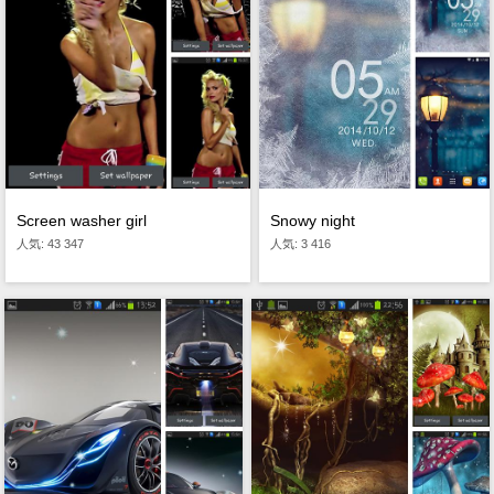
Screen washer girl
Snowy night
人気: 43 347
人気: 3 416