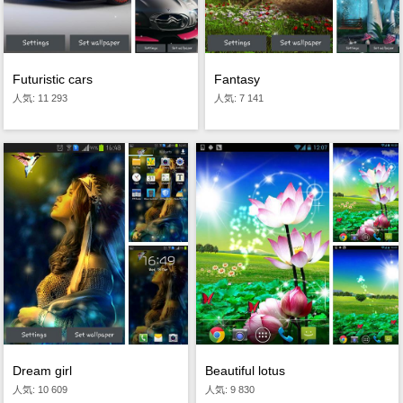
Futuristic сars
Fantasy
人気: 11 293
人気: 7 141
Dream girl
Beautiful lotus
人気: 10 609
人気: 9 830