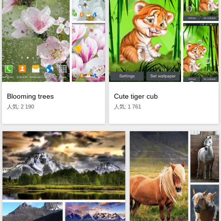
Blooming trees
Cute tiger cub
人気: 2 190
人気: 1 761