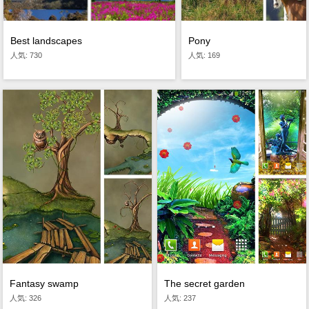
Best landscapes
Pony
人気: 730
人気: 169
Fantasy swamp
The secret garden
人気: 326
人気: 237