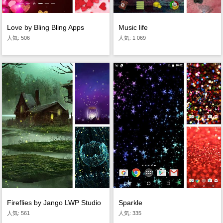
Love by Bling Bling Apps
Music life
人気: 506
人気: 1 069
Fireflies by Jango LWP Studio
Sparkle
人気: 561
人気: 335