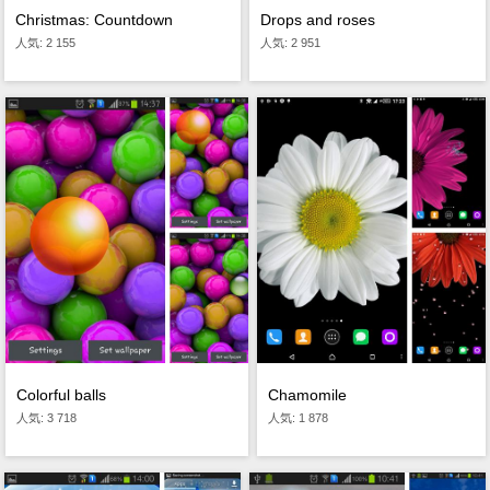
Christmas: Countdown
Drops and roses
人気: 2 155
人気: 2 951
Colorful balls
Chamomile
人気: 3 718
人気: 1 878