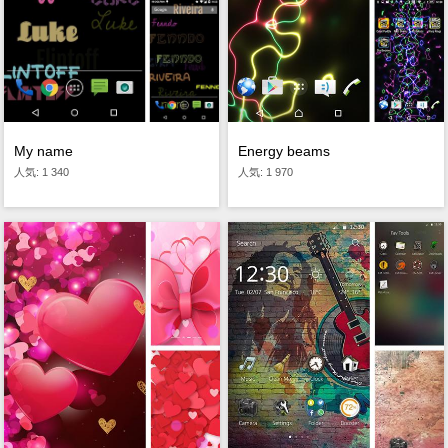
Energy beams
My name
人気: 1 970
人気: 1 340