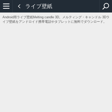
ライブ壁紙
Android用ライブ壁紙Melting candle 3D。メルティング・キャンドル 3Dラ
イブ壁紙をアンドロイド携帯電話やタブレットに無料でダウンロード。