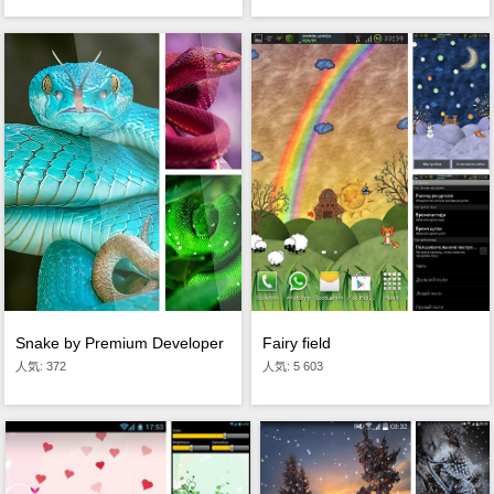
Fairy field
Snake by Premium Developer
人気: 5 603
人気: 372