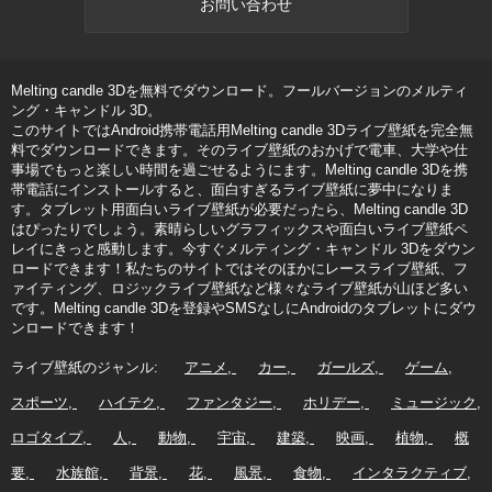
お問い合わせ
Melting candle 3Dを無料でダウンロード。フールバージョンのメルティ
ング・キャンドル 3D。
このサイトではAndroid携帯電話用Melting candle 3Dライブ壁紙を完全無
料でダウンロードできます。そのライブ壁紙のおかげで電車、大学や仕
事場でもっと楽しい時間を過ごせるようにます。Melting candle 3Dを携
帯電話にインストールすると、面白すぎるライブ壁紙に夢中になりま
す。タブレット用面白いライブ壁紙が必要だったら、Melting candle 3D
はぴったりでしょう。素晴らしいグラフィックスや面白いライブ壁紙ペ
レイにきっと感動します。今すぐメルティング・キャンドル 3Dをダウン
ロードできます！私たちのサイトではそのほかにレースライブ壁紙、フ
ァイティング、ロジックライブ壁紙など様々なライブ壁紙が山ほど多い
です。Melting candle 3Dを登録やSMSなしにAndroidのタブレットにダウ
ンロードできます！
ライブ壁紙のジャンル:
アニメ
カー
ガールズ
ゲーム
スポーツ
ハイテク
ファンタジー
ホリデー
ミュージック
ロゴタイプ
人
動物
宇宙
建築
映画
植物
概
要
水族館
背景
花
風景
食物
インタラクティブ