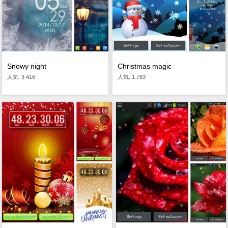
Snowy night
Christmas magic
人気: 3 416
人気: 1 763