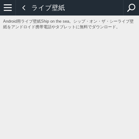
ライブ壁紙
Android用ライブ壁紙Ship on the sea。シップ・オン・ザ・シーライブ壁
紙をアンドロイド携帯電話やタブレットに無料でダウンロード。