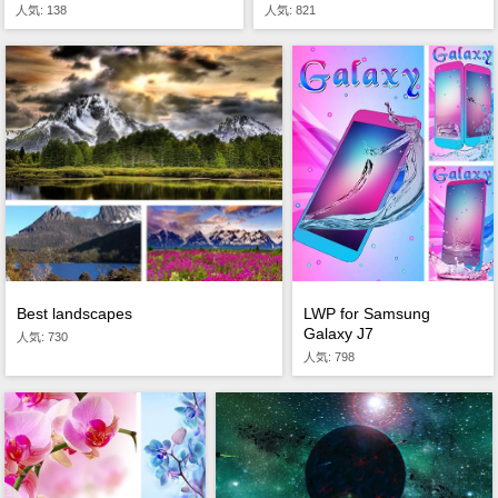
人気: 138
人気: 821
Best landscapes
LWP for Samsung
Galaxy J7
人気: 730
人気: 798