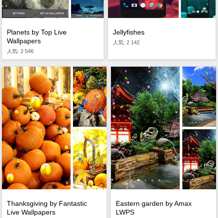
Planets by Top Live
Jellyfishes
Wallpapers
人気: 2 142
人気: 2 546
Thanksgiving by Fantastic
Eastern garden by Amax
Live Wallpapers
LWPS