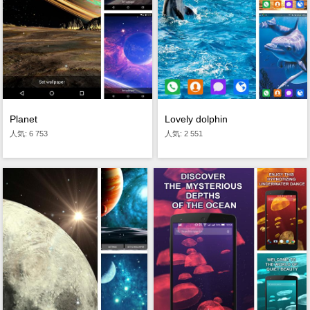
Planet
Lovely dolphin
人気: 6 753
人気: 2 551