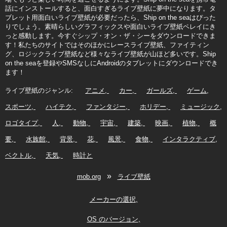
話にインストールすると、面白すぎるライブ壁紙に夢中になります。タ
ブレット用面白いライブ壁紙が必要だったら、Ship on the seaはぴった
りでしょう。素晴らしいグラフィックスや面白いライブ壁紙ペレイにき
っと感動します。今すぐシップ・オン・ザ・シーをダウンロードできま
す！私たちのサイトではそのほかにレースライブ壁紙、ファイティン
グ、ロジックライブ壁紙など様々なライブ壁紙が山ほど多いです。Ship
on the seaを登録やSMSなしにAndroidのタブレットにダウンロードでき
ます！
ライブ壁紙のジャンル:
アニメ
カー
ガールズ
ゲーム
スポーツ
ハイテク
ファンタジー
ホリデー
ミュージック
ロゴタイプ
人
動物
宇宙
建築
映画
植物
概
要
水族館
背景
花
風景
食物
インタラクティブ
ベクトル
天気
時計と
»
mob.org
ライブ壁紙
メーカーの選択
OS のバージョン