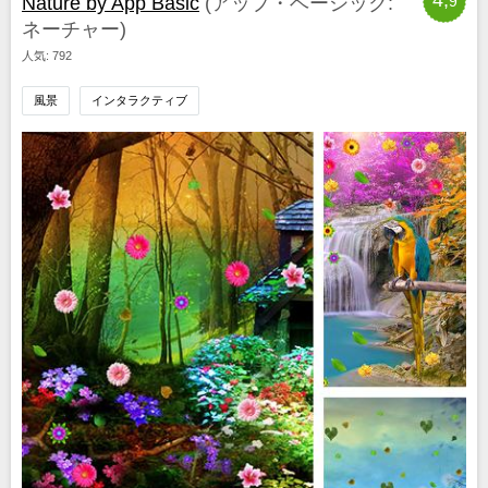
4,
Nature by App Basic
(アップ・ベーシック:
9
ネーチャー)
人気: 792
風景
インタラクティブ