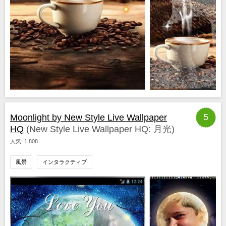
5
Moonlight by New Style Live Wallpaper
HQ
(New Style Live Wallpaper HQ: 月光)
人気: 1 808
風景
インタラクティブ