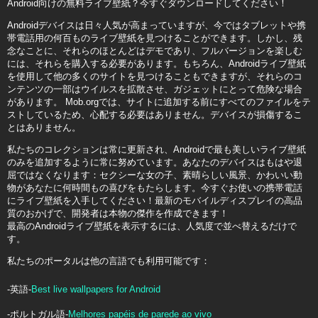
Android向けの無料ライブ壁紙？今すぐダウンロードしてください！
Androidデバイスは日々人気が高まっていますが、今ではタブレットや携
帯電話用の何百ものライブ壁紙を見つけることができます。しかし、残
念なことに、それらのほとんどはデモであり、フルバージョンを楽しむ
には、それらを購入する必要があります。もちろん、Androidライブ壁紙
を使用して他の多くのサイトを見つけることもできますが、それらのコ
ンテンツの一部はウイルスを拡散させ、ガジェットにとって危険な場合
があります。 Mob.orgでは、サイトに追加する前にすべてのファイルをテ
ストしているため、心配する必要はありません。デバイスが損傷するこ
とはありません。
私たちのコレクションは常に更新され、Androidで最も美しいライブ壁紙
のみを追加するように常に努めています。あなたのデバイスはもはや退
屈ではなくなります：セクシーな女の子、素晴らしい風景、かわいい動
物があなたに何時間もの喜びをもたらします。今すぐお使いの携帯電話
にライブ壁紙を入手してください！最新のモバイルディスプレイの高品
質のおかげで、開発者は本物の傑作を作成できます！
最高のAndroidライブ壁紙を表示するには、人気度で並べ替えるだけで
す。
私たちのポータルは他の言語でも利用可能です：
-英語-
Best live wallpapers for Android
-ポルトガル語-
Melhores papéis de parede ao vivo