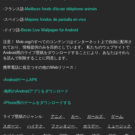
-フランス語-
Meilleurs fonds d'écran téléphone animés
-スペイン語-
Mejores fondos de pantalla en vivo
-ドイツ語-
Beste Live Wallpaper für Android
注意！ Mob.orgのすべてのコンテンツはインターネット上で自由に配布さ
れており、情報提供のみを目的としています。 私たちのウェブサイトで
Android用のライブ壁紙をダウンロードすることにより、あなたはそれら
を読んで削除することに同意します。
携帯電話に役立つその他のWebリソース：
-
AndroidゲームAPK
-
無料のAndroidアプリをダウンロード
-
iPhone用のゲームをダウンロードする
ライブ壁紙のジャンル:
アニメ
カー
ガールズ
ゲーム
スポーツ
ハイテク
ファンタジー
ホリデー
ミュージック