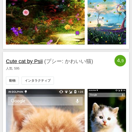
4,
Cute cat by Psii
(プシー: かわいい猫)
9
人気: 595
動物
インタラクティブ