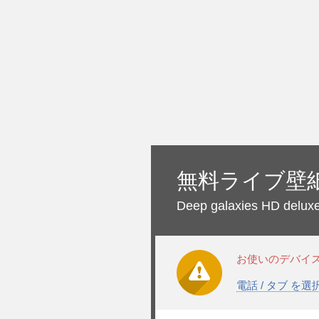
無料ライブ壁
Deep galaxies HD delux
お使いのデバイ
電話 / タブ を