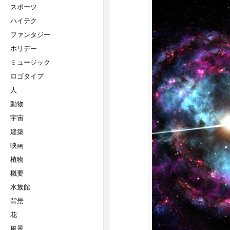
スポーツ
ハイテク
ファンタジー
ホリデー
ミュージック
ロゴタイプ
人
動物
宇宙
建築
映画
植物
概要
水族館
背景
花
風景