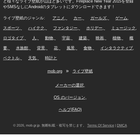
ど様々なライブ壁紙が山ほど多いです。Fireplace New Year 2015を登録
やSMSなしにAndroidのタブレットにダウンロードできます！
ライブ壁紙のジャンル:
アニメ
カー
ガールズ
ゲーム
スポーツ
ハイテク
ファンタジー
ホリデー
ミュージック
ロゴタイプ
人
動物
宇宙
建築
映画
植物
概
要
水族館
背景
花
風景
食物
インタラクティブ
ベクトル
天気
時計と
»
mob.org
ライブ壁紙
メーカーの選択
OS のバージョン
ヘルプ(FAQ)
© 2026, mob.gr.jp. 無断転載・複写を禁じます。
Terms Of Service
|
DMCA