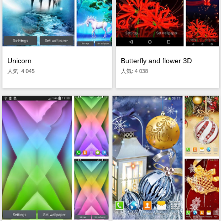
Unicorn
Butterfly and flower 3D
人気: 4 045
人気: 4 038