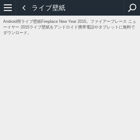
ライブ壁紙
Android用ライブ壁紙Fireplace New Year 2015。ファイアープレース ニュ
ーイヤー 2015ライブ壁紙をアンドロイド携帯電話やタブレットに無料で
ダウンロード。