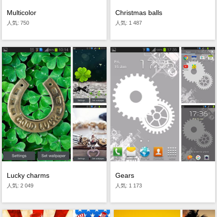
Multicolor
Christmas balls
人気: 750
人気: 1 487
Lucky charms
Gears
人気: 2 049
人気: 1 173