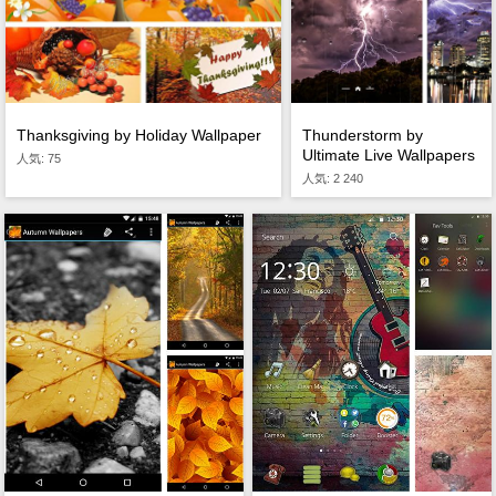
Thanksgiving by Holiday Wallpaper
Thunderstorm by
Ultimate Live Wallpapers
人気: 75
PRO
人気: 2 240