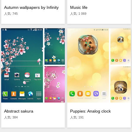
Autumn wallpapers by Infinity
Music life
人気: 745
人気: 1 069
Abstract sakura
Puppies: Analog clock
人気: 384
人気: 191