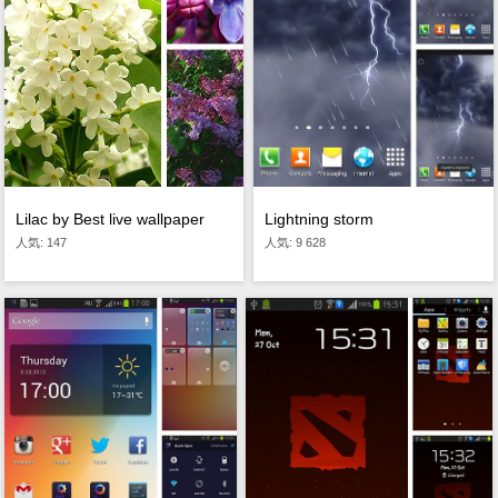
Lilac by Best live wallpaper
Lightning storm
人気: 147
人気: 9 628