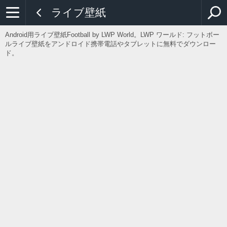
ライブ壁紙
Android用ライブ壁紙Football by LWP World。LWP ワールド: フットボー
ルライブ壁紙をアンドロイド携帯電話やタブレットに無料でダウンロー
ド。