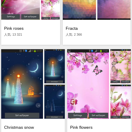
Fracta
Pink roses
人気: 2 366
人気: 13 321
Christmas snow
Pink flowers