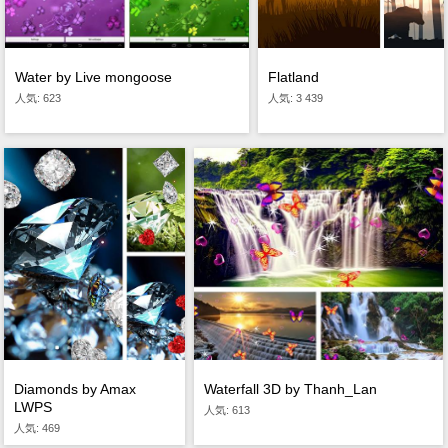
Water by Live mongoose
Flatland
人気: 623
人気: 3 439
Waterfall 3D by Thanh_Lan
Diamonds by Amax
LWPS
人気: 613
人気: 469