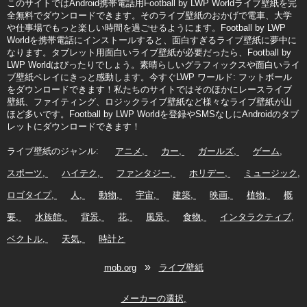
このサイトではAndroid携帯電話用Football by LWP Worldライブ壁紙を完
全無料でダウンロードできます。そのライブ壁紙のおかげで電車、大学
や仕事場でもっと楽しい時間を過ごせるようにます。Football by LWP
Worldを携帯電話にインストールすると、面白すぎるライブ壁紙に夢中に
なります。タブレット用面白いライブ壁紙が必要だったら、Football by
LWP Worldはぴったりでしょう。素晴らしいグラフィックスや面白いライ
ブ壁紙ペレイにきっと感動します。今すぐLWP ワールド: フットボール
をダウンロードできます！私たちのサイトではそのほかにレースライブ
壁紙、ファイティング、ロジックライブ壁紙など様々なライブ壁紙が山
ほど多いです。Football by LWP Worldを登録やSMSなしにAndroidのタブ
レットにダウンロードできます！
ライブ壁紙のジャンル:
アニメ
カー
ガールズ
ゲーム
スポーツ
ハイテク
ファンタジー
ホリデー
ミュージック
ロゴタイプ
人
動物
宇宙
建築
映画
植物
概
要
水族館
背景
花
風景
食物
インタラクティブ
ベクトル
天気
時計と
»
mob.org
ライブ壁紙
メーカーの選択