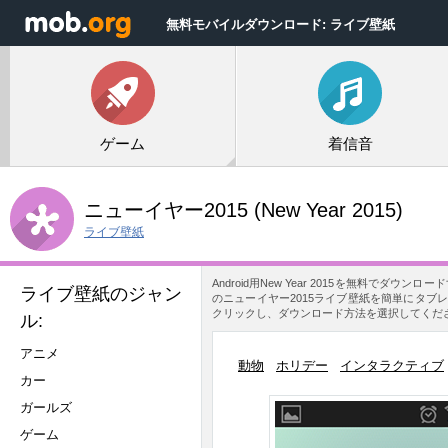
無料モバイルダウンロード: ライブ壁紙
ゲーム
着信音
ニューイヤー2015
(New Year 2015)
ライブ壁紙
Android用New Year 2015を無料
ライブ壁紙のジャン
のニューイヤー2015ライブ壁紙を簡単にタブレ
クリックし、ダウンロード方法を選択してください。A
ル:
アニメ
動物
ホリデー
インタラクティブ
カー
ガールズ
ゲーム