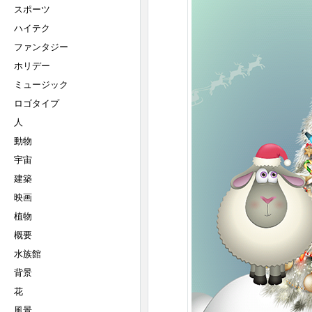
スポーツ
ハイテク
ファンタジー
ホリデー
ミュージック
ロゴタイプ
人
動物
宇宙
建築
映画
植物
概要
水族館
背景
花
風景