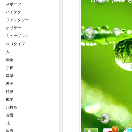
スポーツ
ハイテク
ファンタジー
ホリデー
ミュージック
ロゴタイプ
人
動物
宇宙
建築
映画
植物
概要
水族館
背景
花
風景