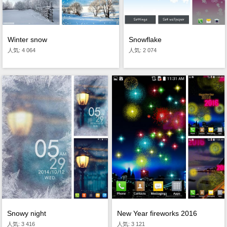
Winter snow
Snowflake
人気: 4 064
人気: 2 074
Snowy night
New Year fireworks 2016
人気: 3 416
人気: 3 121