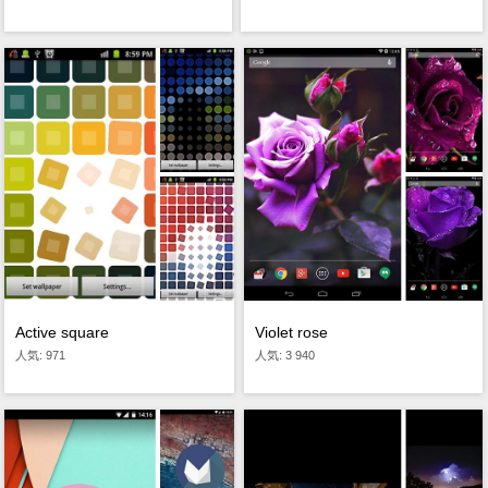
Active square
Violet rose
人気: 971
人気: 3 940