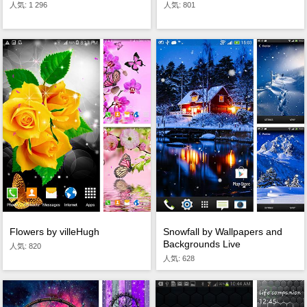
人気: 801
人気: 1 296
Flowers by villeHugh
Snowfall by Wallpapers and
Backgrounds Live
人気: 820
人気: 628