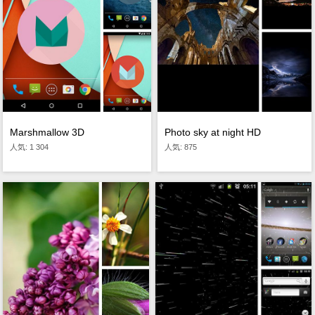
Marshmallow 3D
Photo sky at night HD
人気: 1 304
人気: 875