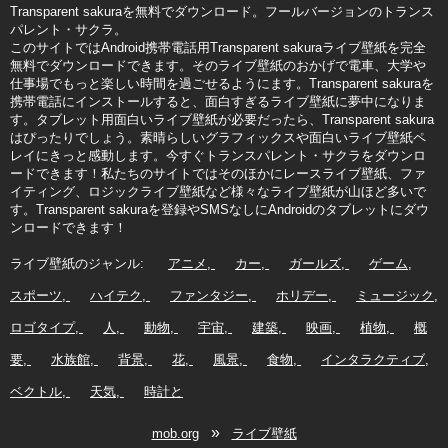
Transparent sakuraを無料でダウンロード。フールバージョンのトランス
パレント・サクラ。
このサイトではAndroid携帯電話用Transparent sakuraライブ壁紙を完全
無料でダウンロードできます。そのライブ壁紙のおかげで電車、大学や
仕事場でもっと楽しい時間を過ごせるようにます。Transparent sakuraを
携帯電話にインストールすると、面白すぎるライブ壁紙に夢中になりま
す。タブレット用面白いライブ壁紙が必要だったら、Transparent sakura
はぴったりでしょう。素晴らしいグラフィックスや面白いライブ壁紙ペ
レイにきっと感動します。今すぐトランスパレント・サクラをダウンロ
ードできます！私たちのサイトではそのほかにレースライブ壁紙、ファ
イティング、ロジックライブ壁紙など様々なライブ壁紙が山ほど多いで
す。Transparent sakuraを登録やSMSなしにAndroidのタブレットにダウ
ンロードできます！
ライブ壁紙のジャンル:
アニメ
カー
ガールズ
ゲーム
スポーツ
ハイテク
ファンタジー
ホリデー
ミュージック
ロゴタイプ
人
動物
宇宙
建築
映画
植物
概
要
水族館
背景
花
風景
食物
インタラクティブ
ベクトル
天気
時計と
»
mob.org
ライブ壁紙