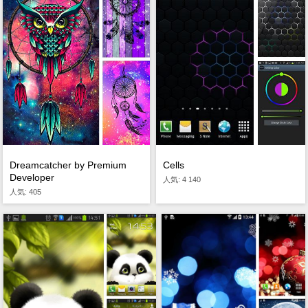
Dreamcatcher by Premium
Cells
Developer
人気: 4 140
人気: 405